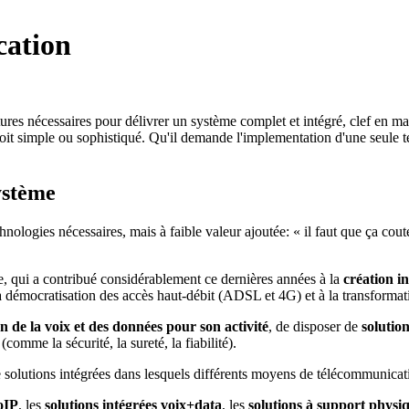
cation
tures nécessaires pour délivrer un système complet et intégré, clef en 
it simple ou sophistiqué. Qu'il demande l'implementation d'une seule te
ystème
ologies nécessaires, mais à faible valeur ajoutée: « il faut que ça cout
e, qui a contribué considérablement ce dernières années à la
création in
 la démocratisation des accès haut-débit (ADSL et 4G) et à la transform
n de la voix et des données pour son activité
, de disposer de
solution
comme la sécurité, la sureté, la fiabilité).
 solutions intégrées dans lesquels différents moyens de télécommunicati
oIP
, les
solutions intégrées voix+data
, les
solutions à support physi