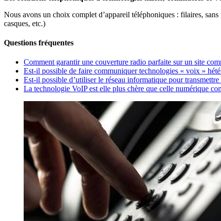
Nous avons un choix complet d’appareil téléphoniques : filaires, sans f
casques, etc.)
Questions fréquentes
Comment garantir une couverture radio parfaite sur un site com
Est-il possible de faire communiquer technologies « voix » hét
Est-il possible d’utiliser le réseau informatique pour transmettre
La technologie VoIP est elle plus chère que celle numérique c