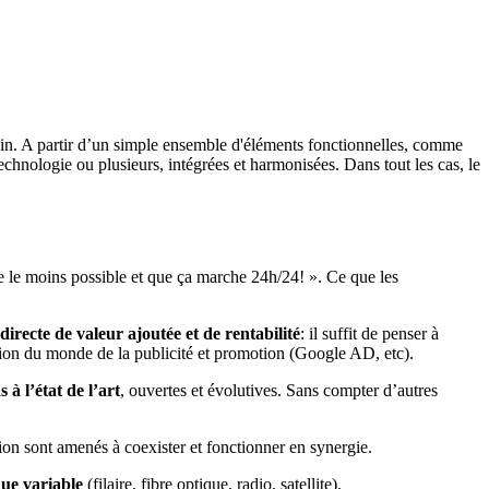
main. A partir d’un simple ensemble d'éléments fonctionnelles, comme
chnologie ou plusieurs, intégrées et harmonisées. Dans tout les cas, le
e le moins possible et que ça marche 24h/24! ». Ce que les
directe de valeur ajoutée et de rentabilité
: il suffit de penser à
ation du monde de la publicité et promotion (Google AD, etc).
s à l’état de l’art
, ouvertes et évolutives. Sans compter d’autres
on sont amenés à coexister et fonctionner en synergie.
que variable
(filaire, fibre optique, radio, satellite).