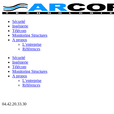
Sécurité
Ingénierie
Télécom
Monitoring Structures
A propos
L’entreprise
Références
Sécurité
Ingénierie
Télécom
Monitoring Structures
A propos
L’entreprise
Références
04.42.20.33.30